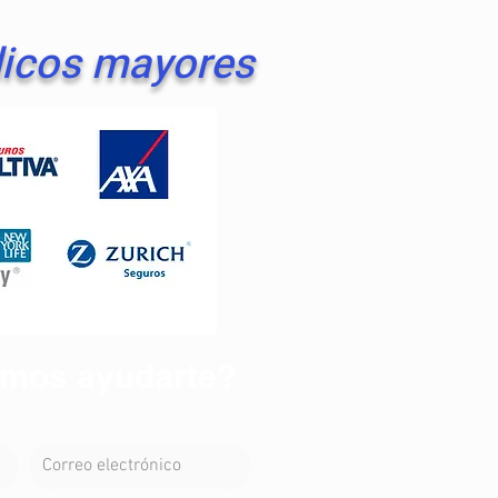
dicos mayores
mos ayudarte?