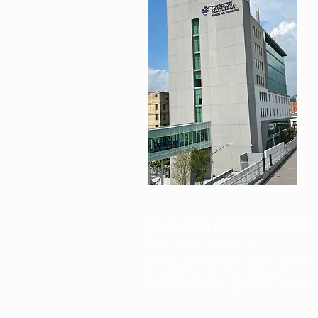
Muguerza Alta Especialid
Torre José A. Muguerza
Belisario Dominguez 2602, 5to piso
Consultorio 501, Col. Obispado
Monterrey, Nuevo León. C.P. 64060
dr.dionisiopalacios@gmail.com